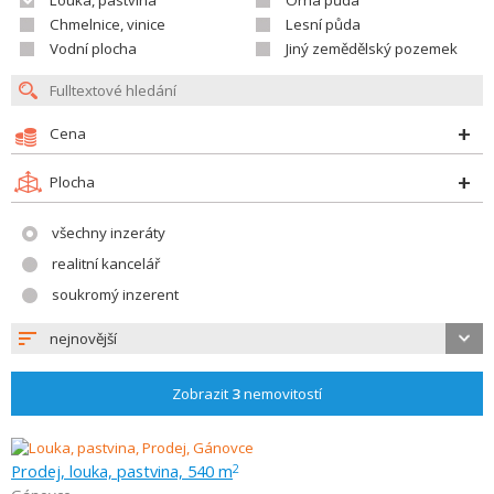
Louka, pastvina
Orná půda
Chmelnice, vinice
Lesní půda
Vodní plocha
Jiný zemědělský pozemek
Cena
Plocha
všechny inzeráty
realitní kancelář
soukromý inzerent
nejnovější
Zobrazit
3
nemovitostí
Prodej, louka, pastvina, 540 m
2