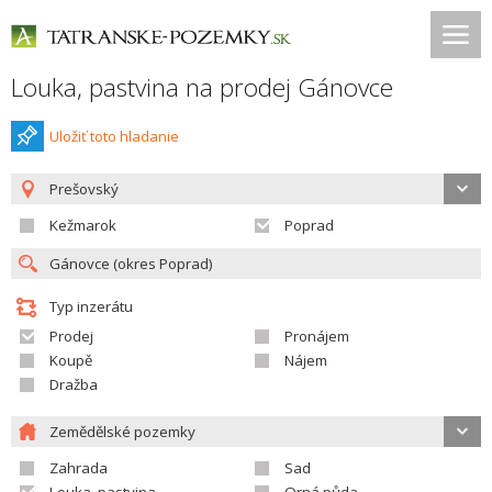
Louka, pastvina na prodej Gánovce
Uložiť toto hladanie
Prešovský
Kežmarok
Poprad
Typ inzerátu
Prodej
Pronájem
Koupě
Nájem
Dražba
Zemědělské pozemky
Zahrada
Sad