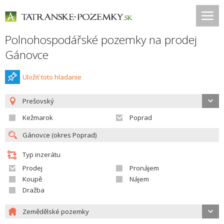
Polnohospodářské pozemky na prodej
Gánovce
Uložiť toto hladanie
Prešovský
Kežmarok
Poprad
Typ inzerátu
Prodej
Pronájem
Koupě
Nájem
Dražba
Zemědělské pozemky