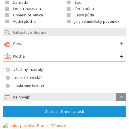
Zahrada
Sad
Louka, pastvina
Orná půda
Chmelnice, vinice
Lesní půda
Vodní plocha
Jiný zemědělský pozemek
Cena
Plocha
všechny inzeráty
realitní kancelář
soukromý inzerent
nejnovější
Zobrazit
3
nemovitostí