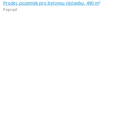
Prodej, pozemek pro bytovou výstavbu, 490 m
2
Poprad