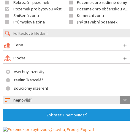
Rekreační pozemek
Pozemek pro rodinné domy
Pozemek pro bytovou výstavbu
Pozemek pro občanskou vybavenost
Smíšená zóna
Komerční zóna
Průmyslová zóna
Jiný stavební pozemek
Cena
Plocha
všechny inzeráty
realitní kancelář
soukromý inzerent
nejnovější
Zobrazit
1
nemovitostí