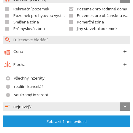
Rekreační pozemek
Pozemek pro rodinné domy
Pozemek pro bytovou výstavbu
Pozemek pro občanskou vybavenost
Smíšená zóna
Komerční zóna
Průmyslová zóna
Jiný stavební pozemek
Cena
Plocha
všechny inzeráty
realitní kancelář
soukromý inzerent
nejnovější
Zobrazit
1
nemovitostí