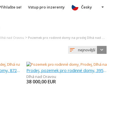
Přihlašte se!
Vstup pro inzerenty
Česky
u
>
Dlhá nad Oravou
Pozemek pro rodinné domy na prodej Dlhá nad Oravou
nejnovější
Prodej, pozemek pro rodinné domy, 872 m
Prodej, pozemek pro rodinné domy, 395 m
Dlhá nad Oravou
38 000,00
EUR