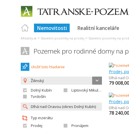
Nemovitosti
Realitní kanceláře
>
>
AReality.sk
Stavební pozemky na prodej
Stavební pozemky na prode
Pozemek pro rodinné domy na p
Uložiť toto hladanie
Dlhá nad O
Žilinský
79 008,0
Dolný Kubín
Liptovský Mikuláš
Tvrdošín
Dlhá nad O
78 240,0
Typ inzerátu
Prodej
Pronájem