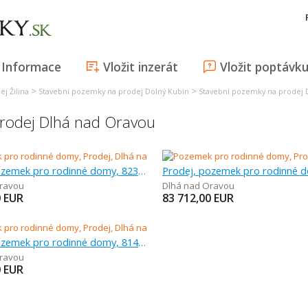
Informace
Vložit inzerát
Vložit poptávk
>
>
j Žilina
Stavební pozemky na prodej Dolný Kubín
Stavební pozemky na prodej 
rodej Dlhá nad Oravou
Prodej, pozemek pro rodinné domy, 823 m
ravou
Dlhá nad Oravou
0
EUR
83 712,00
EUR
Prodej, pozemek pro rodinné domy, 814 m
ravou
0
EUR