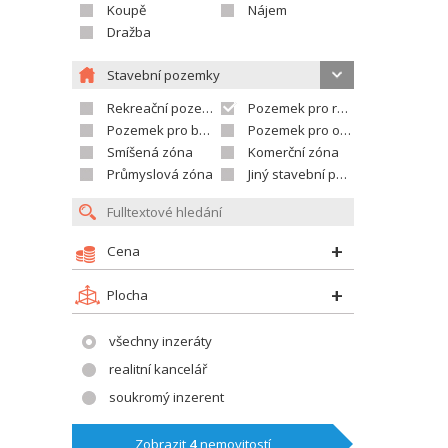
Koupě
Nájem
Dražba
Stavební pozemky
Rekreační pozemek
Pozemek pro rodinné domy
Pozemek pro bytovou výstavbu
Pozemek pro občanskou vybavenost
Smíšená zóna
Komerční zóna
Průmyslová zóna
Jiný stavební pozemek
Cena
Plocha
všechny inzeráty
realitní kancelář
soukromý inzerent
Zobrazit
4
nemovitostí