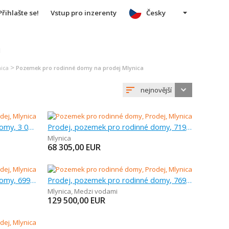
Přihlašte se!
Vstup pro inzerenty
Česky
u
>
ica
Pozemek pro rodinné domy na prodej Mlynica
nejnovější
Prodej, pozemek pro rodinné domy, 3 000 m
Prodej, pozemek pro rodinné domy, 719 m
Mlynica
68 305,00
EUR
Prodej, pozemek pro rodinné domy, 699 m
Prodej, pozemek pro rodinné domy, 769 m
Mlynica
,
Medzi vodami
129 500,00
EUR