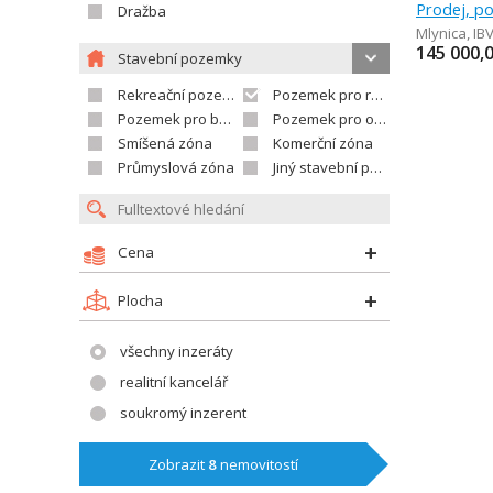
Dražba
Mlynica
,
IB
145 000,
Stavební pozemky
Rekreační pozemek
Pozemek pro rodinné domy
Pozemek pro bytovou výstavbu
Pozemek pro občanskou vybavenost
Smíšená zóna
Komerční zóna
Průmyslová zóna
Jiný stavební pozemek
Cena
Plocha
všechny inzeráty
realitní kancelář
soukromý inzerent
Zobrazit
8
nemovitostí