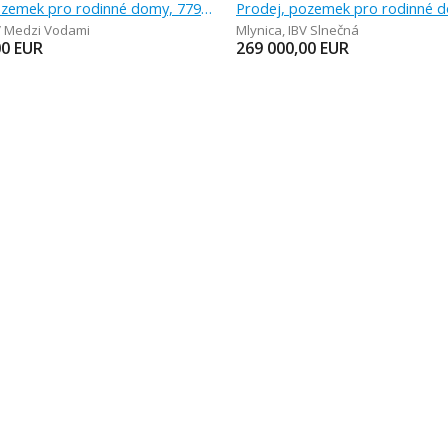
Prodej, pozemek pro rodinné domy, 779 m
V Medzi Vodami
Mlynica
,
IBV Slnečná
00
EUR
269 000,00
EUR