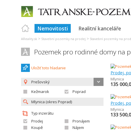
Nemovitosti
Realitní kanceláře
>
>
AReality.sk
Stavební pozemky na prodej
Stavební pozemky na prod
Pozemek pro rodinné domy na pr
Uložiť toto hladanie
Mlynica
Prešovský
135 000,
Kežmarok
Poprad
Mlynica
Typ inzerátu
133 500,
Prodej
Pronájem
Koupě
Nájem