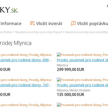
Informace
Vložit inzerát
Vložit poptávk
>
>
ej Prešov
Stavební pozemky na prodej Poprad
Stavební pozemky na prodej Mlyn
odej Mlynica
Prodej, pozemek pro rodinné domy, 699 m
Mlynica
00
EUR
299 999,00
EUR
Prodej, pozemek pro rodinné domy, 747 m
Mlynica
,
Medzi Vodami
00
EUR
135 000,00
EUR