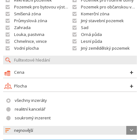
Rekreační pozemek
Pozemek pro rodinné domy
Pozemek pro bytovou výstavbu
Pozemek pro občanskou vybavenost
Smíšená zóna
Komerční zóna
Průmyslová zóna
Jiný stavební pozemek
Zahrada
Sad
Louka, pastvina
Orná půda
Chmelnice, vinice
Lesní půda
Vodní plocha
Jiný zemědělský pozemek
Cena
Plocha
všechny inzeráty
realitní kancelář
soukromý inzerent
nejnovější