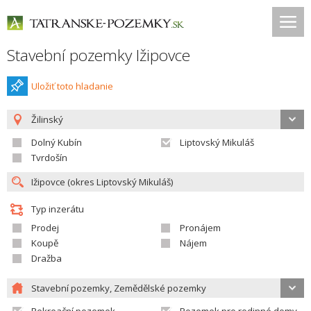
Stavební pozemky Ižipovce
Uložiť toto hladanie
Žilinský
Dolný Kubín
Liptovský Mikuláš
Tvrdošín
Typ inzerátu
Prodej
Pronájem
Koupě
Nájem
Dražba
Stavební pozemky, Zemědělské pozemky