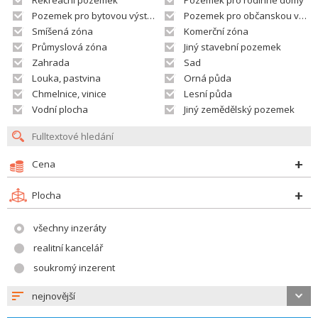
Rekreační pozemek
Pozemek pro rodinné domy
Pozemek pro bytovou výstavbu
Pozemek pro občanskou vybavenost
Smíšená zóna
Komerční zóna
Průmyslová zóna
Jiný stavební pozemek
Zahrada
Sad
Louka, pastvina
Orná půda
Chmelnice, vinice
Lesní půda
Vodní plocha
Jiný zemědělský pozemek
Cena
Plocha
všechny inzeráty
realitní kancelář
soukromý inzerent
nejnovější