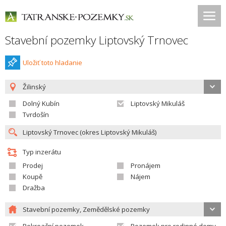
Stavební pozemky Liptovský Trnovec
Uložiť toto hladanie
Žilinský
Dolný Kubín
Liptovský Mikuláš
Tvrdošín
Typ inzerátu
Prodej
Pronájem
Koupě
Nájem
Dražba
Stavební pozemky, Zemědělské pozemky