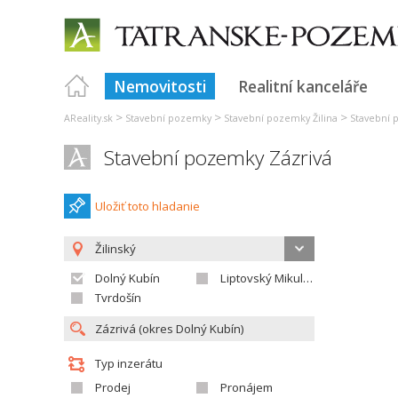
Nemovitosti
Realitní kanceláře
>
>
>
AReality.sk
Stavební pozemky
Stavební pozemky Žilina
Stavební 
Stavební pozemky Zázrivá
Uložiť toto hladanie
Žilinský
Dolný Kubín
Liptovský Mikuláš
Tvrdošín
Typ inzerátu
Prodej
Pronájem