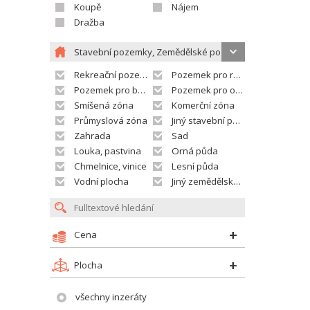
Koupě
Nájem
Dražba
Stavební pozemky, Zemědělské pozemky
Rekreační pozemek
Pozemek pro rodinné domy
Pozemek pro bytovou výstavbu
Pozemek pro občanskou vybavenost
Smíšená zóna
Komerční zóna
Průmyslová zóna
Jiný stavební pozemek
Zahrada
Sad
Louka, pastvina
Orná půda
Chmelnice, vinice
Lesní půda
Vodní plocha
Jiný zemědělský pozemek
Cena
Plocha
všechny inzeráty