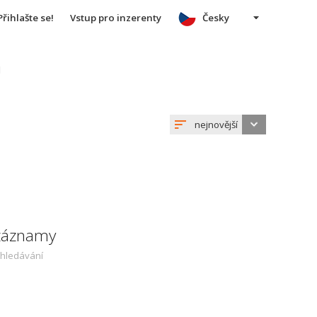
Přihlašte se!
Vstup pro inzerenty
Česky
u
nejnovější
 záznamy
yhledávání