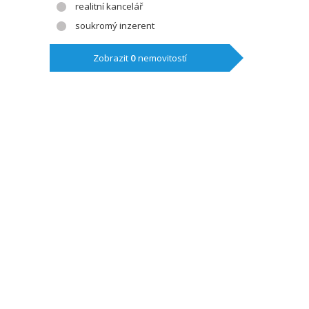
realitní kancelář
soukromý inzerent
Zobrazit
0
nemovitostí