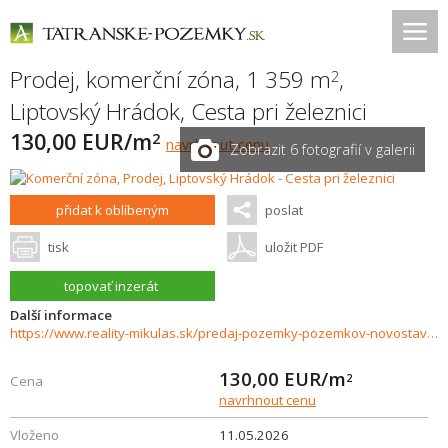
Prodej, komerční zóna, 1 359 m
,
2
Liptovský Hrádok
,
Cesta pri železnici
130,00 EUR/m
2
navrhnout cenu
Zobrazit 6 fotografií v galerii
přidat k oblíbeným
poslat
tisk
uložit PDF
topovať inzerát
Další informace
https://www.reality-mikulas.sk/predaj-pozemky-pozemkov-novostavby/Vlastna-cerpacia-stanica-Predaj-pozemku-s-kompletnym-projektom-a-povoleniami-Liptovsky-Hradok-37437/?utm_source=areality&utm_medium=xml&utm_term=37437&utm_content=chalupa&utm_campaign=porta
130,00
EUR/m
2
Cena
navrhnout cenu
Vloženo
11.05.2026