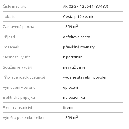
Číslo inzerátu
AR-02G7-129544 (37437)
Lokalita
Cesta pri železnici
2
Zastavěná plocha
1359 m
Příjezd
asfaltová cesta
Pozemek
převážně rovinatý
Možnosti využití
k podnikání
Současné využití
nevyužívané
Připravenost k výstavbě
vydané stavební povolení
Vymezení v terénu
oplocení
Elektrická přípojka
na pozemku
Forma vlastnictví
firemní
2
Výměra pozemku celkem
1359 m