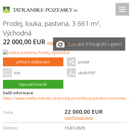
Prodej, louka, pastvina, 3 661 m
,
2
Východná
22 000,00 EUR
navrhnout cenu
Zobrazit 6 fotografií v galerii
přidat k oblíbeným
poslat
tisk
uložit PDF
topovať inzerát
Další informace
https://www.reality-mikulas.sk/predaj-pozemky-pozemkov-novostavby/Pozemok-na-predaj-lokalita-Vychodna-35632/?utm_source=areality&utm_medium=xml&utm_term=35632&utm_content=chalupa&utm_campaign=portaly
22 000,00
EUR
Cena
navrhnout cenu
Vloženo
15.07.2025