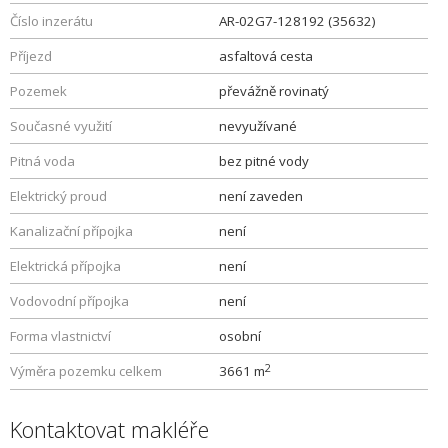
Číslo inzerátu
AR-02G7-128192 (35632)
Příjezd
asfaltová cesta
Pozemek
převážně rovinatý
Současné využití
nevyužívané
Pitná voda
bez pitné vody
Elektrický proud
není zaveden
Kanalizační přípojka
není
Elektrická přípojka
není
Vodovodní přípojka
není
Forma vlastnictví
osobní
2
Výměra pozemku celkem
3661 m
Kontaktovat makléře