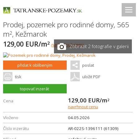
Prodej, pozemek pro rodinné domy, 565
m
,
Kežmarok
2
129,00 EUR/m
2
navrhnout cenu
Zobrazit 2 fotografie v galerii
přidat k oblíbeným
poslat
tisk
uložit PDF
topovať inzerát
129,00
EUR/m
2
Cena
navrhnout cenu
Vloženo
04.05.2026
Číslo inzerátu
AR-022S-1396111 (61309)