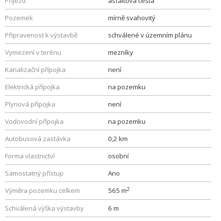
Příjezd
asfaltová cesta
Pozemek
mírně svahovitý
Připravenost k výstavbě
schválené v územním plánu
Vymezení v terénu
mezníky
Kanalizační přípojka
není
Elektrická přípojka
na pozemku
Plynová přípojka
není
Vodovodní přípojka
na pozemku
Autobusová zastávka
0,2 km
Forma vlastnictví
osobní
Samostatný přístup
Ano
2
Výměra pozemku celkem
565 m
Schválená výška výstavby
6 m