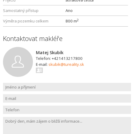
Příjezd
asfaltová cesta
Samostatný přístup
Ano
2
Výměra pozemku celkem
800 m
Kontaktovat makléře
Matej Skubík
Telefon: +421413217800
E-mail:
skubik@tureality.sk