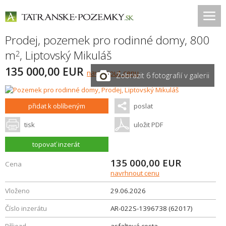
Prodej, pozemek pro rodinné domy, 800
m
,
Liptovský Mikuláš
2
135 000,00 EUR
navrhnout cenu
Zobrazit 6 fotografií v galerii
přidat k oblíbeným
poslat
tisk
uložit PDF
topovať inzerát
135 000,00
EUR
Cena
navrhnout cenu
Vloženo
29.06.2026
Číslo inzerátu
AR-022S-1396738 (62017)