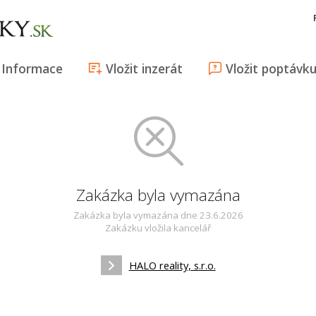
Informace
Vložit inzerát
Vložit poptávk
Zakázka byla vymazána
Zakázka byla vymazána dne 23.6.2026
Zakázku vložila kancelář
HALO reality, s.r.o.