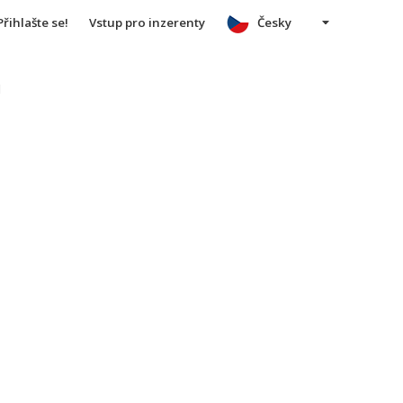
Přihlašte se!
Vstup pro inzerenty
Česky
u