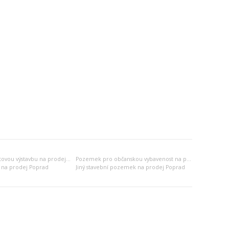
Pozemek pro bytovou výstavbu na prodej Poprad
Pozemek pro občanskou vybavenost na prodej Poprad
 na prodej Poprad
Jiný stavební pozemek na prodej Poprad