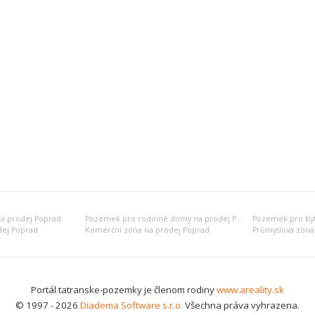
a prodej Poprad
Pozemek pro rodinné domy na prodej Poprad
dej Poprad
Komerční zóna na prodej Poprad
Průmyslová zóna
Portál tatranske-pozemky je členom rodiny
www.areality.sk
© 1997 - 2026
Diadema Software s.r.o.
Všechna práva vyhrazena.