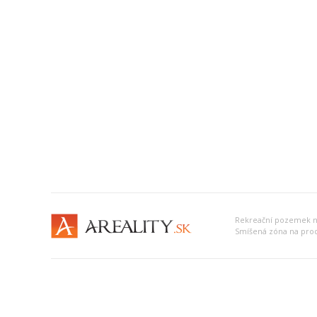
Rekreační pozemek n
Smíšená zóna na pro