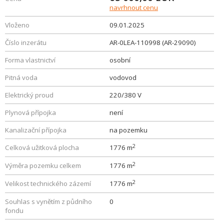
navrhnout cenu
Vloženo
09.01.2025
Číslo inzerátu
AR-0LEA-110998 (AR-29090)
Forma vlastnictví
osobní
Pitná voda
vodovod
Elektrický proud
220/380 V
Plynová přípojka
není
Kanalizační přípojka
na pozemku
2
Celková užitková plocha
1776 m
2
Výměra pozemku celkem
1776 m
2
Velikost technického zázemí
1776 m
Souhlas s vynětím z půdního
0
fondu