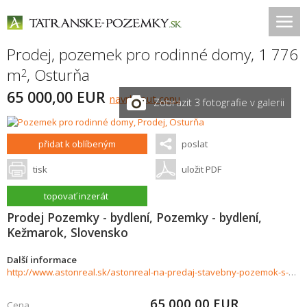
Prodej, pozemek pro rodinné domy, 1 776
m
,
Osturňa
2
65 000,00 EUR
navrhnout cenu
Zobrazit 3 fotografie v galerii
přidat k oblíbeným
poslat
tisk
uložit PDF
topovať inzerát
Prodej Pozemky - bydlení, Pozemky - bydlení,
Kežmarok, Slovensko
Další informace
http://www.astonreal.sk/astonreal-na-predaj-stavebny-pozemok-s-projektom-osturna-876967
65 000,00
EUR
Cena